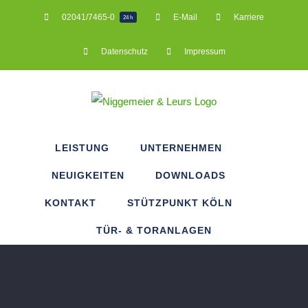
Zum
02041/7465-0
E-Mail
Karriere
24 h
Inhalt
springen
Datenschutz
Impressum
LEISTUNG
UNTERNEHMEN
NEUIGKEITEN
DOWNLOADS
KONTAKT
STÜTZPUNKT KÖLN
TÜR- & TORANLAGEN